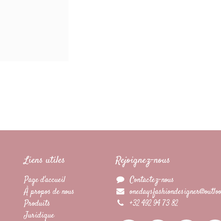
Liens utiles
Rejoignez-nous
Page d'accueil
Contactez-nous
À propos de nous
onedaysfashiondesigner@outloo
Produits
+32 492 94 73 82
Juridique