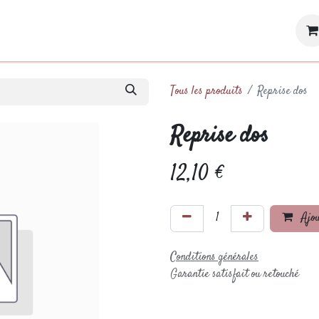
ique
Services
Galerie
Contactez-nous
Nice to meet you
Év
Tous les produits
Reprise dos
Reprise dos
12,10
€
Ajou
Conditions générales
Garantie satisfait ou retouché