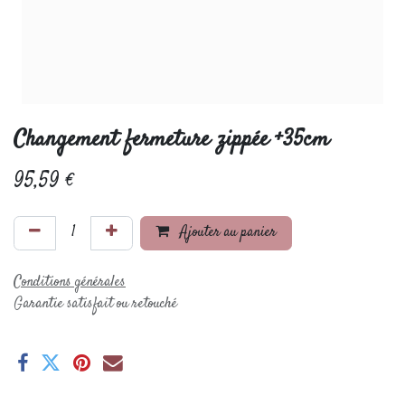
Changement fermeture zippée +35cm
95,59
€
Ajouter au panier
Conditions générales
Garantie satisfait ou retouché