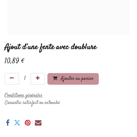
Ajout d’une fente avec doublure
10,89
€
Ajouter au panier
Conditions générales
Garantie satisfait ou retouché